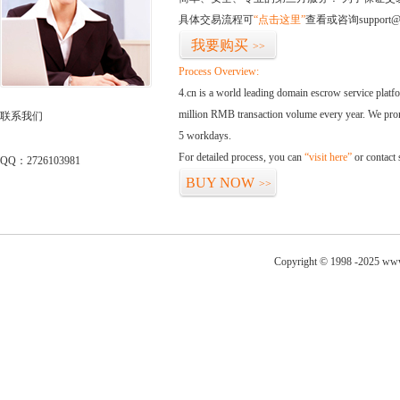
具体交易流程可
“点击这里”
查看或咨询support@
我要购买
>>
Process Overview:
4.cn is a world leading domain escrow service plat
million RMB transaction volume every year. We promi
联系我们
5 workdays.
For detailed process, you can
“visit here”
or contact
QQ：2726103981
BUY NOW
>>
Copyright © 1998 -2025 www