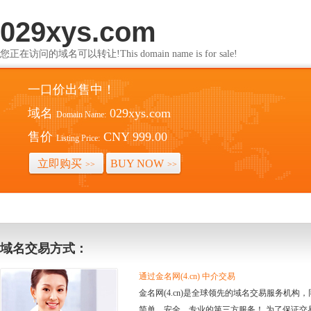
029xys.com
您正在访问的域名可以转让!This domain name is for sale!
一口价出售中！
域名
029xys.com
Domain Name:
售价
CNY 999.00
Listing Price:
立即购买
BUY NOW
>>
>>
域名交易方式：
通过金名网(4.cn) 中介交易
金名网(4.cn)是全球领先的域名交易服务机
简单、安全、专业的第三方服务！ 为了保证交